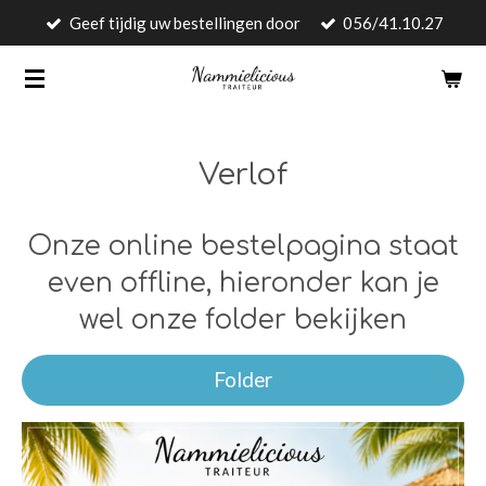
Geef tijdig uw bestellingen door
056/41.10.27
Ga
direct
naar
de
hoofdinhoud
Verlof
Onze online bestelpagina staat
even offline, hieronder kan je
wel onze folder bekijken
Folder