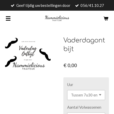
Geef tijdig uw bestellingen door
056/41.10.27
Ga
direct
naar
de
hoofdinhoud
Vaderdagont
bijt
€ 0,00
Uur
Aantal Volwassenen