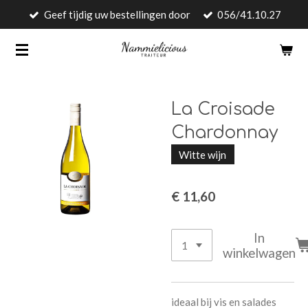
Geef tijdig uw bestellingen door
056/41.10.27
Ga
direct
naar
de
hoofdinhoud
La Croisade
Chardonnay
Witte wijn
€ 11,60
In
winkelwagen
ideaal bij vis en salades