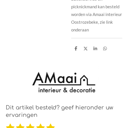
picknickmand kan besteld
worden via Amaai interieur
Oostrozebeke, zie link
onderaan
D
D
S
D
e
e
h
e
l
e
a
l
e
l
r
e
n
e
n
Dit artikel besteld? geef hieronder uw
ervaringen
1
2
3
4
5
S
R