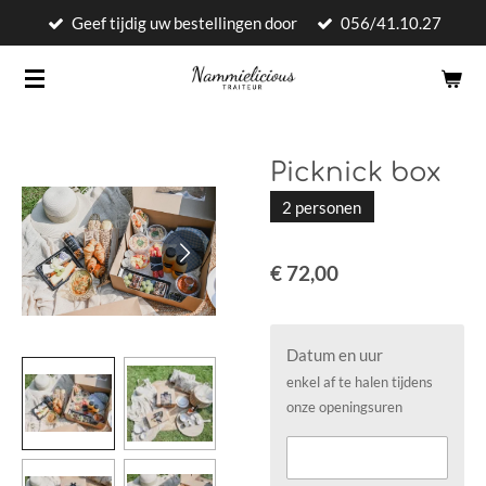
Geef tijdig uw bestellingen door
056/41.10.27
Ga
direct
naar
de
hoofdinhoud
Picknick box
2 personen
€ 72,00
Datum en uur
enkel af te halen tijdens
onze openingsuren