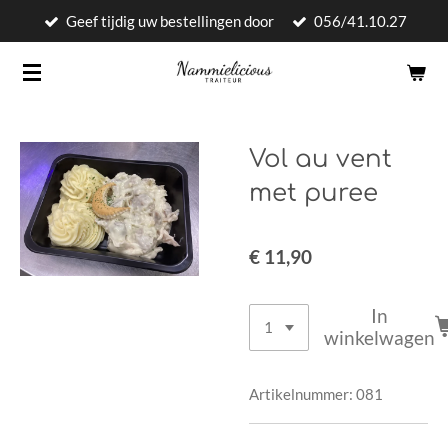
Geef tijdig uw bestellingen door
056/41.10.27
Ga
direct
naar
de
hoofdinhoud
Vol au vent
met puree
€ 11,90
In
winkelwagen
Artikelnummer:
081