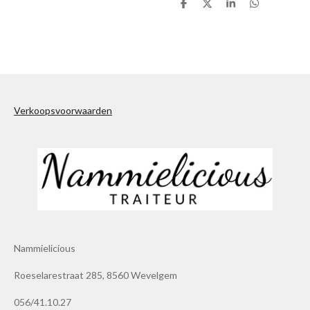
D
D
S
D
e
e
h
e
l
e
a
l
e
l
r
e
n
e
n
Verkoopsvoorwaarden
Nammielicious
Roeselarestraat 285, 8560 Wevelgem
056/41.10.27