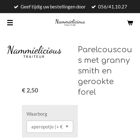
Geef tijdig uw bestellingen door
056/41.10.27
Ga
direct
naar
de
hoofdinhoud
Parelcouscou
s met granny
smith en
gerookte
€ 2,50
forel
Waarborg