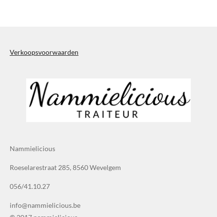
e
l
r
e
n
e
n
Verkoopsvoorwaarden
Nammielicious
Roeselarestraat 285, 8560 Wevelgem
056/41.10.27
info@nammielicious.be