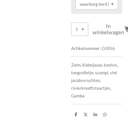
In
winkelwagen
Artikelnummer:
OJ056
Zalm, Kabeljauw, koolvis,
tongrolletje, scampi, sint
jacobsvruchten,
rivierkreeftstaartjes,
Gamba
D
D
S
D
e
e
h
e
l
e
a
l