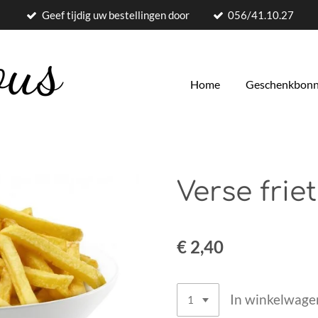
Geef tijdig uw bestellingen door
056/41.10.27
Home
Geschenkbon
Verse frie
€ 2,40
In winkelwage