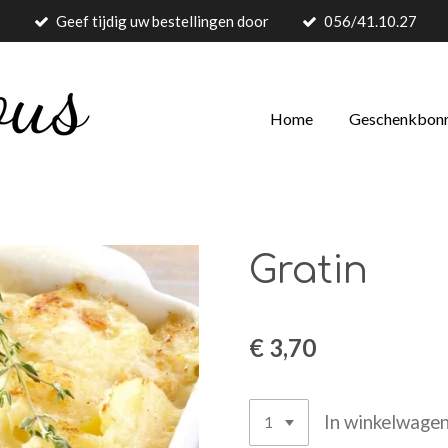
Geef tijdig uw bestellingen door
056/41.10.27
Home
Geschenkbon
Gratin
€ 3,70
In winkelwage