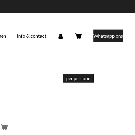
nen
Info & contact
Whatsapp ons
per persoon
n