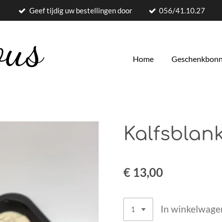
Geef tijdig uw bestellingen door
056/41.10.27
Home
Geschenkbon
Kalfsblan
€ 13,00
In winkelwage