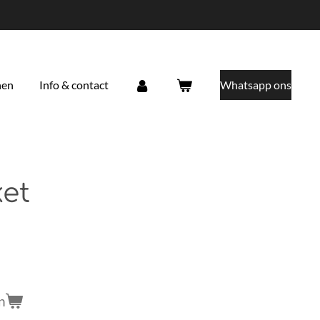
nen
Info & contact
Whatsapp ons
ket
n