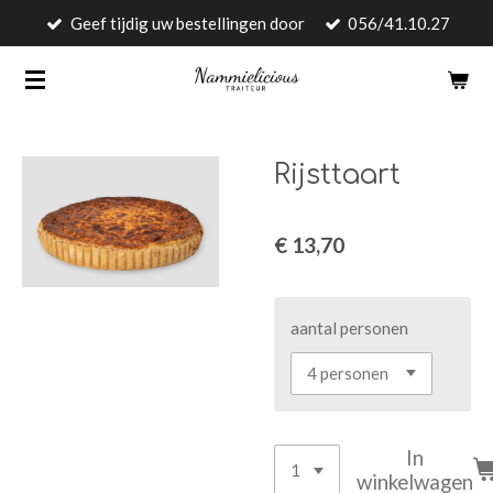
Geef tijdig uw bestellingen door
056/41.10.27
Ga
direct
naar
de
hoofdinhoud
Rijsttaart
€ 13,70
aantal personen
In
winkelwagen