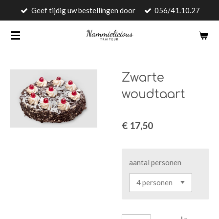
Geef tijdig uw bestellingen door
056/41.10.27
Ga
direct
naar
de
hoofdinhoud
Zwarte
woudtaart
€ 17,50
aantal personen