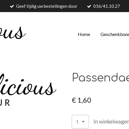
Geef tijdig uw bestellingen door
056/41.10.27
Home
Geschenkbon
Passendae
€ 1,60
In winkelwage