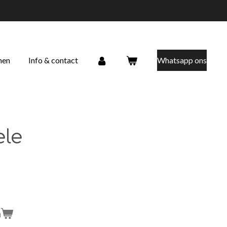
nen
Info & contact
Whatsapp ons
le
n