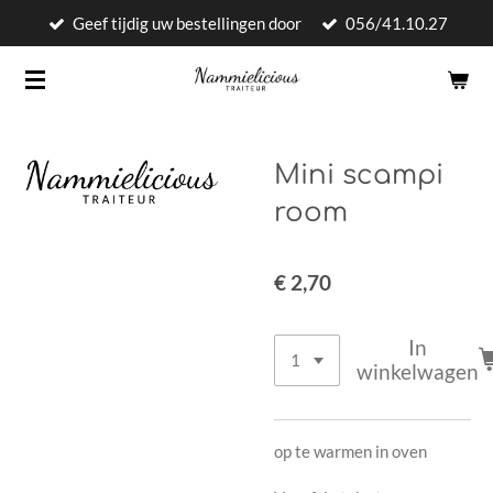
Geef tijdig uw bestellingen door
056/41.10.27
Ga
direct
naar
de
hoofdinhoud
Mini scampi
room
€ 2,70
In
winkelwagen
op te warmen in oven