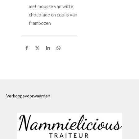
met mousse van witte
chocolade en coulis van
frambozen
D
D
S
D
e
e
h
e
l
e
a
l
e
l
r
e
n
e
n
Verkoopsvoorwaarden