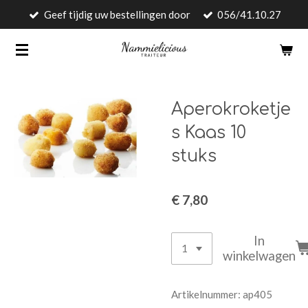
Geef tijdig uw bestellingen door
056/41.10.27
Ga
direct
naar
de
hoofdinhoud
Aperokroketje
s Kaas 10
stuks
€ 7,80
In
winkelwagen
Artikelnummer:
ap405