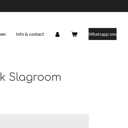
nen
Info & contact
Whatsapp ons
k Slagroom