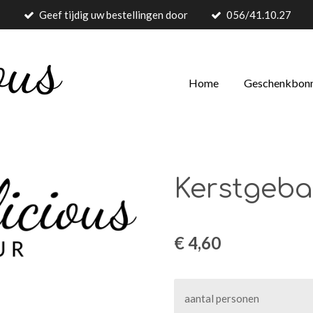
Geef tijdig uw bestellingen door
056/41.10.27
Home
Geschenkbon
Kerstgeba
€ 4,60
aantal personen