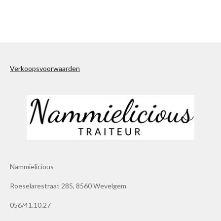
e
e
h
e
l
e
a
l
e
l
r
e
n
e
n
Verkoopsvoorwaarden
Nammielicious
Roeselarestraat 285, 8560 Wevelgem
056/41.10.27