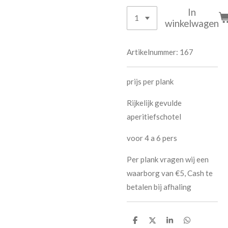
In
winkelwagen
Artikelnummer:
167
prijs per plank
Rijkelijk gevulde
aperitiefschotel
voor 4 a 6 pers
Per plank vragen wij een
waarborg van €5, Cash te
betalen bij afhaling
D
D
S
D